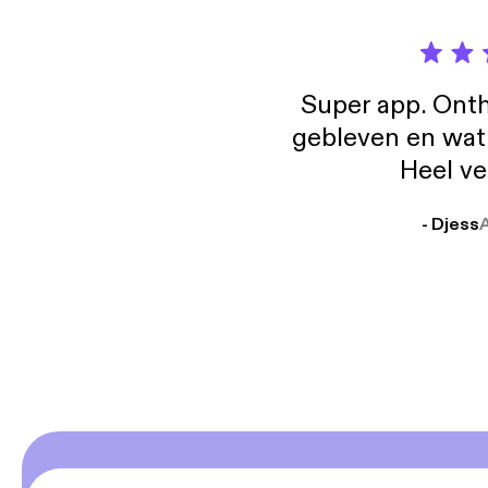
Super app. Onth
gebleven en wat j
Heel ve
- Djess