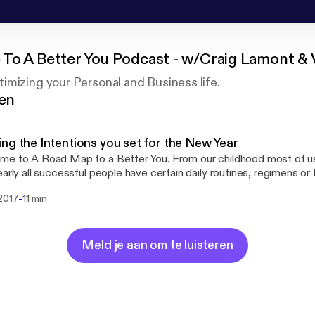
To A Better You Podcast - w/Craig Lamont & 
imizing your Personal and Business life.
gen
ng the Intentions you set for the New Year
e to A Road Map to a Better You. From our childhood most of u
early all successful people have certain daily routines, regimens 
 which helps ensure their success. In this inaugural podcast we wi
-
 2017
11 min
guidelines as well as the mindset most of these prolific people hav
e Viktor Brown is using the pseudonym "Corbin McCain".
Meld je aan om te luisteren