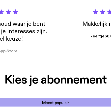
oud waar je bent
Makkelijk 
e interesses zijn.
- eertje68
el keuze!
App Store
Kies je abonnement
Meest populair