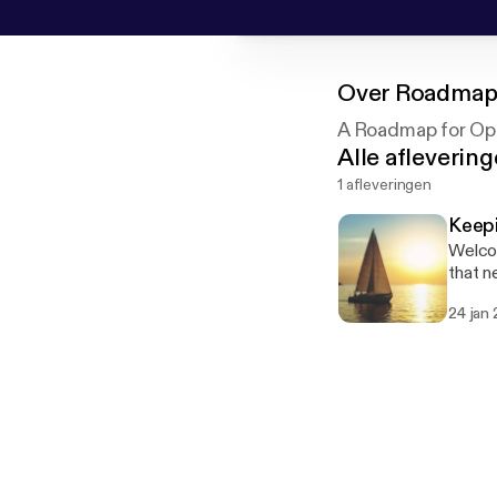
Over
Roadmap 
A Roadmap for Opt
Alle afleverin
1 afleveringen
Keepi
Welcom
that n
follow
24 jan
these 
episod