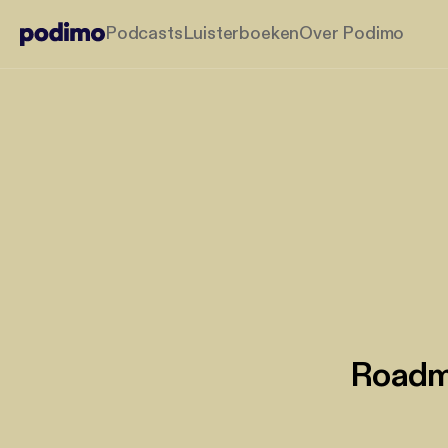
Podcasts
Luisterboeken
Over Podimo
Roadma