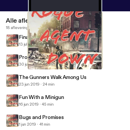
Alle afleveringen
18 afleveringen
Final Show For Now
13 jul 2019
14 min
Promising Changes and Burnout
30 jun 2019
46 min
The Gunners Walk Among Us
Rogue Agent Down - A Division 2 Podcast
The Gunners Walk Among Us
23 jun 2019
24 min
Fun With a Minigun
16 jun 2019
45 min
Bugs and Promises
1 jun 2019
41 min