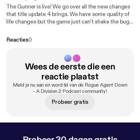
The Gunner is live! We go over all the new changes
that title update 4 brings. We have some quality of
life changes but the game just can't shake the bugs.
We also go over the updates that bring us to the
end of 2019 on into the 2020.We would love to hear
Reacties
0
from you!Hit us up on Twitter or send us an email.
htt
ps://twitter.com/RogueAgentDownRogueAgentDo
wn@gmail.comRogue
Agent Down is a part of the
Wees de eerste die een
Gaming Adventure Club. Join the community and
become a member of the club!
https://www.gaminga
reactie plaatst
dventureclub.com/discordVisit
our website.
http://R
Meld je nu aan en word lid van de Rogue Agent Down
ogueAgentDown.com
- A Division 2 Podcast community!
Probeer gratis
Probeer 30 dagen gratis