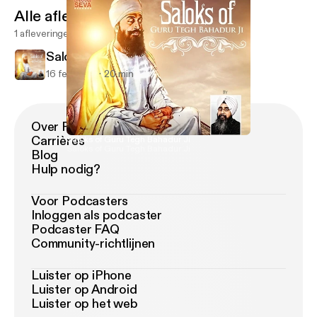
Alle afleveringen
1 afleveringen
Saloks of Guru Tegh Bahadur Ji
16 feb 2017
20 min
Over Podimo
Carrières
Saloks of Guru Tegh Bahadur Ji
Saloks of Guru Tegh Bahadur Ji
Blog
Hulp nodig?
Voor Podcasters
Inloggen als podcaster
Podcaster FAQ
Community-richtlijnen
Luister op iPhone
Luister op Android
Luister op het web