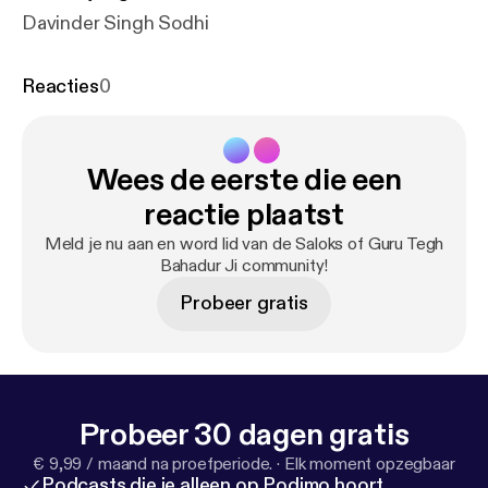
Davinder Singh Sodhi
Reacties
0
Wees de eerste die een
reactie plaatst
Meld je nu aan en word lid van de Saloks of Guru Tegh
Bahadur Ji community!
Probeer gratis
Probeer 30 dagen gratis
€ 9,99 / maand na proefperiode.
·
Elk moment opzegbaar
Podcasts die je alleen op Podimo hoort