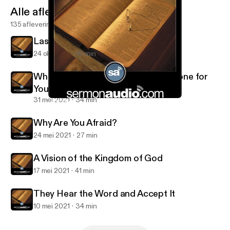
Alle afleveringen
135 afleveringen
Last of All and Servant of All
24 okt 2021
16 min
What Great Things the Lord Has Done for
You
31 mei 2021
34 min
Last of All and Servant of All
Salt and Light Reformed Presbyterian Church
Why Are You Afraid?
24 mei 2021
27 min
A Vision of the Kingdom of God
17 mei 2021
41 min
They Hear the Word and Accept It
10 mei 2021
34 min