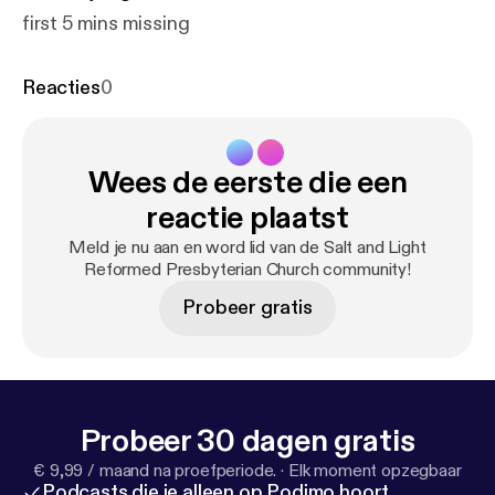
first 5 mins missing
Reacties
0
Wees de eerste die een
reactie plaatst
Meld je nu aan en word lid van de Salt and Light
Reformed Presbyterian Church community!
Probeer gratis
Probeer 30 dagen gratis
€ 9,99 / maand na proefperiode.
·
Elk moment opzegbaar
Podcasts die je alleen op Podimo hoort