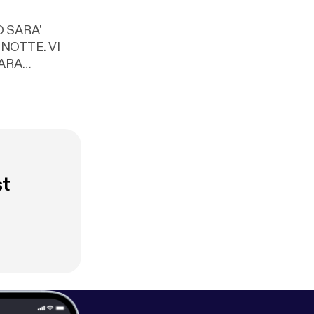
 SARA'
CARA
st