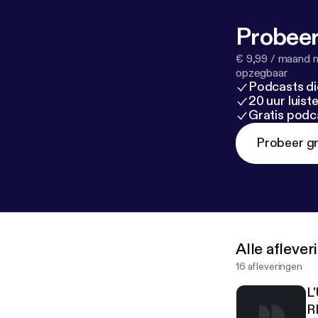
Probeer
€ 9,99 / maand n
opzegbaar
Podcasts di
20 uur luis
Gratis podc
Probeer gr
Alle afleve
16 afleveringen
L
R