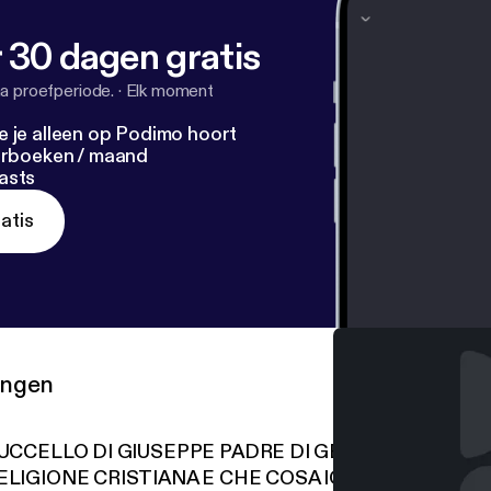
 30 dagen gratis
a proefperiode.
·
Elk moment
e je alleen op Podimo hoort
terboeken / maand
asts
atis
ringen
'UCCELLO DI GIUSEPPE PADRE DI GESÙ (COSA NAS
ELIGIONE CRISTIANA E CHE COSA IO DIETRO )