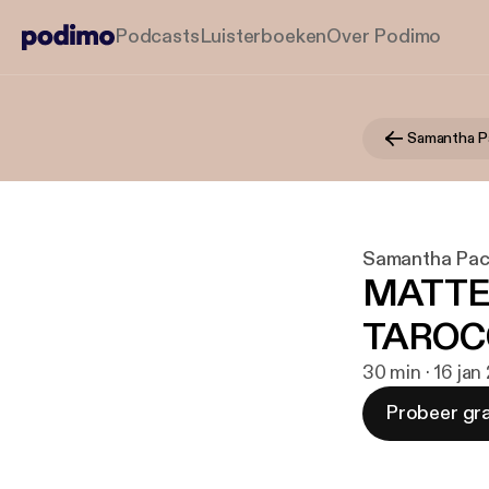
Podcasts
Luisterboeken
Over Podimo
Samantha P
Samantha Pa
MATTEO
TAROCC
30 min · 16 jan
Probeer gra