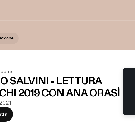
accone
ccone
 SALVINI - LETTURA
HI 2019 CON ANA ORASÌ
 2021
tis