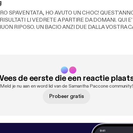
g
RO SPAVENTATA, HO AVUTO UN CHOC! QUEST'ANNO
SULTATI LI VEDRETE A PARTIRE DA DOMANI. QUI E' NOTTE. VI
UON RIPOSO. UN BACIO ANZI DUE DALLA VOSTRA 
CIA. LA STREGA CHE VI AMERA' ALLA FOLLY.
venerdì 2 agosto 2019
NDTRACK
ees de eerste die een reactie plaat
Meld je nu aan en word lid van de Samantha Paccone community!
Probeer gratis