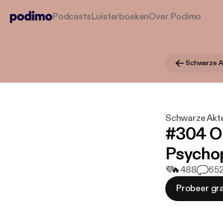
Podcasts
Luisterboeken
Over Podimo
Schwarze Ak
Schwarze Akte
#304 On
Psycho
💜
🔥
488
6
52
Probeer gra