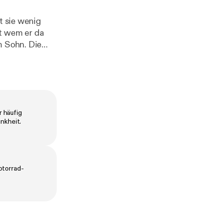
t sie wenig
it wem er da
m Sohn. Die
 Was
teriöse Frau?
s://www.ardso
rdsounds.de/e
ttps://ogy.de/9
r häufig
ankheit.
a9a
[
https://og
gy.de/ald3
] ***
otorrad-