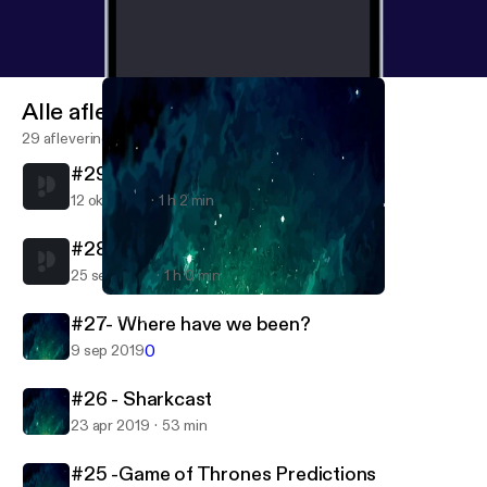
Alle afleveringen
29 afleveringen
#29- New car who dis?
12 okt 2019
1 h 2 min
#28- Are we engaged?
25 sep 2019
1 h 0 min
#25 -Game of Thrones Predictions
Settling For Eachother
#27- Where have we been?
0
9 sep 2019
#26 - Sharkcast
23 apr 2019
53 min
#25 -Game of Thrones Predictions