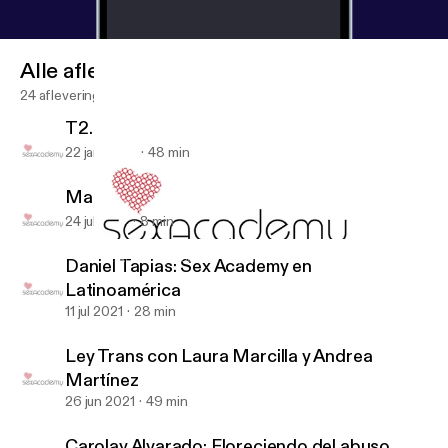
Alle afleveringen
24 afleveringen
T2.E1: Mejorar el sexo... hablando!
22 jan 2022
48 min
Manifiesto contra la LGBTIfobia
24 jul 2021
8 min
Manifiesto contra la LGBTIfobia
Sex Academy Podcast: El placer es nuestro
Daniel Tapias: Sex Academy en
Latinoamérica
11 jul 2021
28 min
Ley Trans con Laura Marcilla y Andrea
Martínez
26 jun 2021
49 min
Carolay Alvarado: Floreciendo del abuso