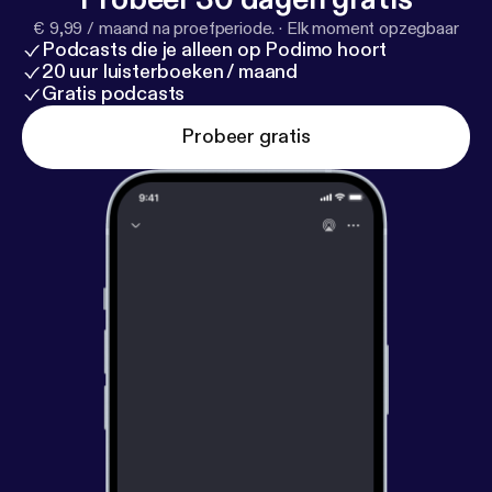
nombre, nosotras lo estamos haciendo.
https://cont
€ 9,99 / maand na proefperiode.
·
Elk moment opzegbaar
ralalgbtifobia.org/
Podcasts die je alleen op Podimo hoort
20 uur luisterboeken / maand
Gratis podcasts
Probeer gratis