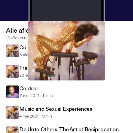
Alle afleveringen
15 afleveringen
Come Out With Pride
8 okt 2021
22 min
Free To Be Me
28 sep 2021
16 min
Do Unto Others. The Art of Reciprocation.
Sexuality On Oh No, The ZoeZo Show!
Control
11 mei 2021
11 min
Music and Sexual Experiences
4 mei 2021
9 min
Do Unto Others. The Art of Reciprocation.