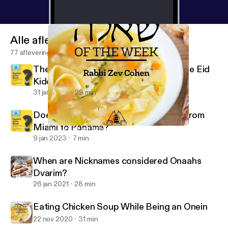
Alle afleveringen
77 afleveringen
The Ba'al Simcha is a Mechutin with the Eid
Kiddushin
31 jan 2023
29 min
Does One Bentch Gomel after Flying from
Miami to Panama?
Eating Chicken Soup While Being an Onein
Shaylah of the Week - Yeshurun - Rabbi Zev Cohen
9 jan 2023
7 min
When are Nicknames considered Onaahs
Dvarim?
26 jan 2021
28 min
Eating Chicken Soup While Being an Onein
22 nov 2020
31 min