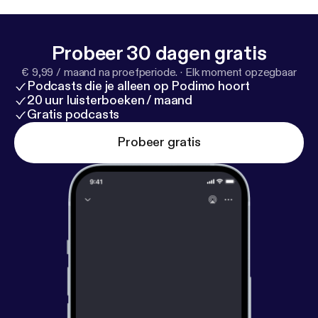
Hosted on Acast. See acast.com/privacy [
https://ac
ast.com/privacy
] for more information.
Probeer 30 dagen gratis
€ 9,99 / maand na proefperiode.
·
Elk moment opzegbaar
Podcasts die je alleen op Podimo hoort
20 uur luisterboeken / maand
Gratis podcasts
Probeer gratis