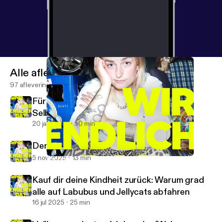
Alle afleveringen
97 afleveringen
Für alle, die auch kein Bock mehr auf
Selbstoptimierung haben
20 jan 2026
50 min
Der Sommer, als sich alles verändert hat
5 nov 2025
13 min
Der Sommer, als sich alles verändert hat
SIND WIR ENDLICH DA? Übers (Nicht-)Erwachsensein
Kauf dir deine Kindheit zurück: Warum grad
alle auf Labubus und Jellycats abfahren
16 jul 2025
25 min