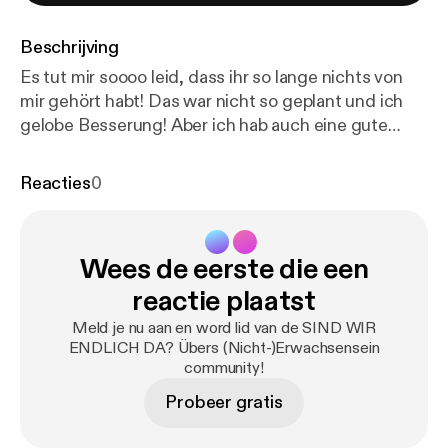
Beschrijving
Es tut mir soooo leid, dass ihr so lange nichts von
mir gehört habt! Das war nicht so geplant und ich
gelobe Besserung! Aber ich hab auch eine gute
Ausrede ... Bitte nehmt an meiner kleinen
UMFRAGE teil: umfrage.sindwirendlichda.de [
http
Reacties
0
s://docs.google.com/forms/d/e/1FAIpQLSf2uXvSaB
YKL3BrTyAsaQs1u9indo8c_--vrb9YhhbjQsZNgQ/vi
ewform
] (Dauert nur 5 Minuten und macht diesen
Wees de eerste die een
Podcast besser!) DANKE ❤️ 📱 SWED auf
Instagram [
https://www.instagram.com/sindwirendli
reactie plaatst
chda/
] 📱 SWED auf TikTok [
https://www.tiktok.co
Meld je nu aan en word lid van de SIND WIR
m/@sindwirendlichda
] 💌 Ihr habt eine Frage, einen
ENDLICH DA? Übers (Nicht-)Erwachsensein
Wunsch oder Feedback? Schreibt mir!
community!
hallo@sindwirendlichda.de Intro & Outro by
Probeer gratis
Konstantin Ihlenfeld [
https://www.instagram.com/s
chmodderr/
] ----------------------------------------