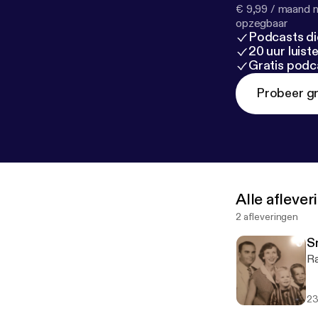
€ 9,99 / maand n
opzegbaar
Podcasts di
20 uur luis
Gratis podc
Probeer gr
Alle afleve
2 afleveringen
S
Ra
23