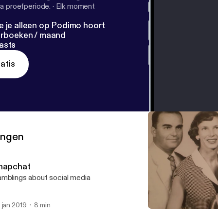
a proefperiode.
·
Elk moment
e je alleen op Podimo hoort
terboeken / maand
asts
atis
ringen
napchat
mblings about social media
 jan 2019
8 min
Snapchat