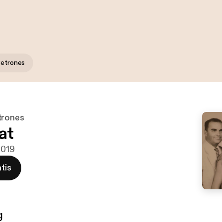
Petrones
trones
at
2019
tis
g