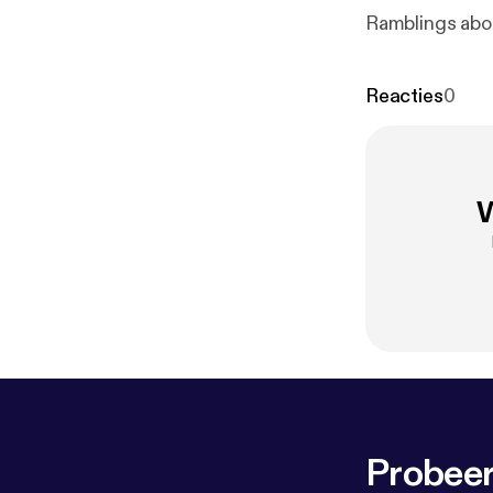
Ramblings abou
Reacties
0
W
Probeer