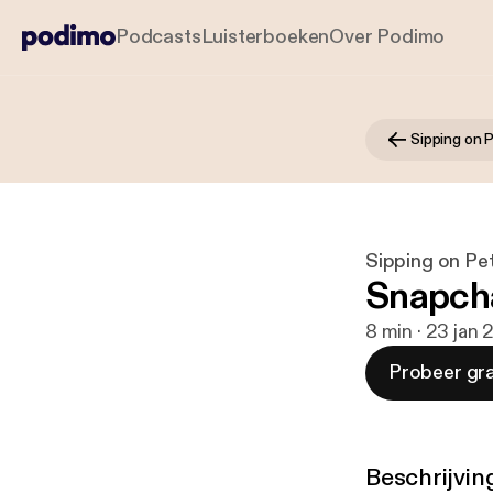
Podcasts
Luisterboeken
Over Podimo
Sipping on 
Sipping on Pe
Snapch
8 min · 23 jan 
Probeer gra
Beschrijvin