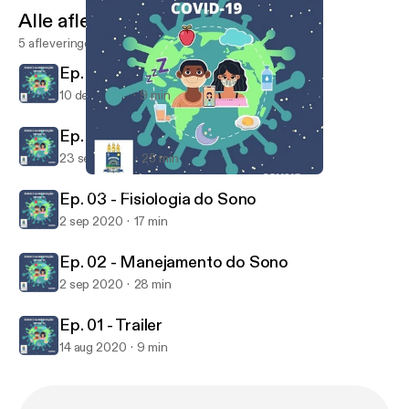
Alle afleveringen
5 afleveringen
Ep. 05 - Alimentação Saudável
10 dec 2020
9 min
Ep. 04 - Rotina de Estudos e Sono
23 sep 2020
25 min
Ep. 01 - Trailer
Sono e Alimentação
Ep. 03 - Fisiologia do Sono
2 sep 2020
17 min
Ep. 02 - Manejamento do Sono
2 sep 2020
28 min
Ep. 01 - Trailer
14 aug 2020
9 min