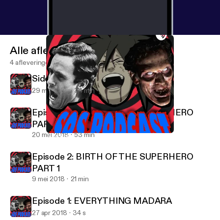
Alle afleveringen
4 afleveringen
Side Episode 1: TED BUNDY Part 1
29 mei 2018
34 min
Episode 3: BIRTH OF THE SUPERHERO
PART 2
20 mei 2018
53 min
Side Episode 1: TED BUNDY Part 1
SOS Podcast
Episode 2: BIRTH OF THE SUPERHERO
PART 1
9 mei 2018
21 min
Episode 1: EVERYTHING MADARA
27 apr 2018
34 s