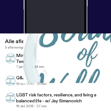
Alle afleveringen
5 afleveringen
Mind, Body, and Spirit w/ Kathryn
Templeton: Ayurveda, Yoga Therapy, EMDR,
and Energy Healing
7 jan 2019
24 min
Q&A - w/ Jay Simanovich
19 nov 2018
31 min
Mind, Body, and Spirit w/ Kathryn Templeton: Ayurveda, Yoga T
Sound of Wellness
LGBT risk factors, resilience, and living a
balanced life - w/ Jay Simanovich
18 okt 2018
37 min