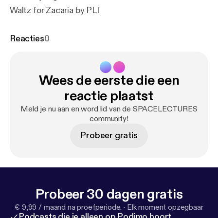
Waltz for Zacaria by PLI
Reacties
0
Wees de eerste die een
reactie plaatst
Meld je nu aan en word lid van de SPACELECTURES
community!
Probeer gratis
Probeer 30 dagen gratis
€ 9,99 / maand na proefperiode.
·
Elk moment opzegbaar
Podcasts die je alleen op Podimo hoort