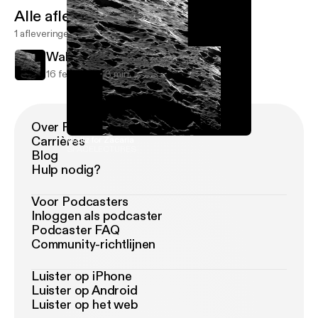
Alle afleveringen
1 afleveringen
Waltz for Zacaria
16 feb 2018
3 min
Over Podimo
Carrières
Waltz for Zacaria
SPACELECTURES
Blog
Hulp nodig?
Voor Podcasters
Inloggen als podcaster
Podcaster FAQ
Community-richtlijnen
Luister op iPhone
Luister op Android
Luister op het web