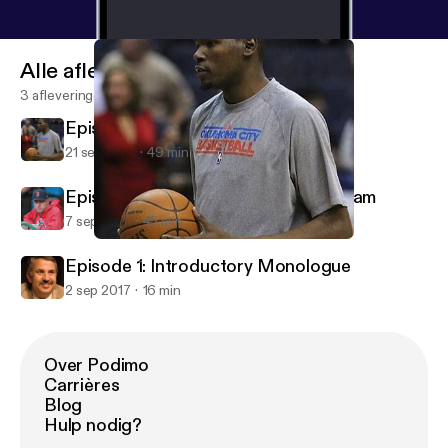
Alle afleveringen
3 afleveringen
Episode 5: The Durant Analysis
21 sep 2017
49 min
Episode 3: Gary DiSarcina's Toilet Cam
7 sep 2017
45 min
Episode 5: The Durant Analysis
Sport Man Toe
Episode 1: Introductory Monologue
2 sep 2017
16 min
Over Podimo
Carrières
Blog
Hulp nodig?