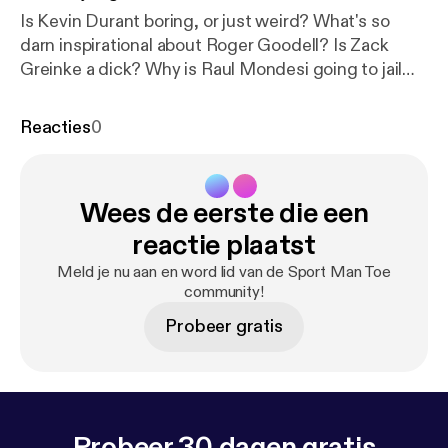
Is Kevin Durant boring, or just weird? What's so
darn inspirational about Roger Goodell? Is Zack
Greinke a dick? Why is Raul Mondesi going to jail
for eight years? Is Barkley our greatest prophet of
anti-millennialism? All these questions are ASKED
Reacties
0
and ANSWERED on this week's SportManToe.
Enjoy!
Wees de eerste die een
reactie plaatst
Meld je nu aan en word lid van de Sport Man Toe
community!
Probeer gratis
Probeer 30 dagen gratis