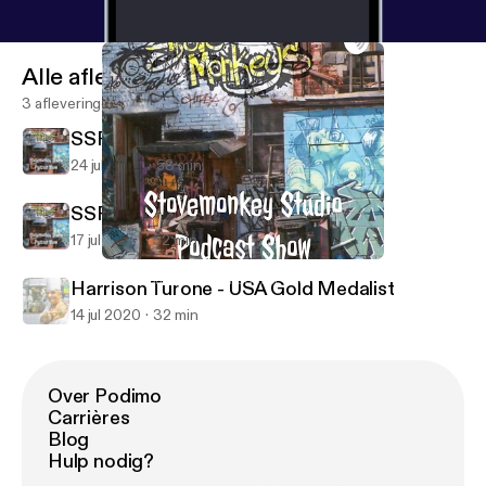
Alle afleveringen
3 afleveringen
SSPS Ep. 3 Adam Solowitz
24 jul 2020
58 min
SSPS-Ep.2 Chef Charles Carroll
17 jul 2020
52 min
SSPS Ep. 3 Adam Solowitz
Stovemonkey Studio Podcast Show
Harrison Turone - USA Gold Medalist
14 jul 2020
32 min
Over Podimo
Carrières
Blog
Hulp nodig?