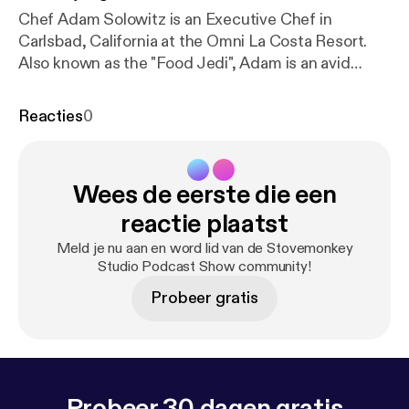
Chef Adam Solowitz is an Executive Chef in
Carlsbad, California at the Omni La Costa Resort.
Also known as the "Food Jedi", Adam is an avid
cinematographer, and has made a name for himself
on TikTok, YouTube, and Instagram. Adam has been
Reacties
0
a professional chef for over 15 years and has a
plethora of knowledge and willing to share his
secrets to success. Hope you enjoy for more
Wees de eerste die een
information: stovemonkeys.net Stovemonkey T
shirts are now available online #Stovemonkeys
reactie plaatst
TikTok-TheFoodJedi Instagram-ChefAdam
Meld je nu aan en word lid van de Stovemonkey
Solowitz Beat- TzC on soundcloud
Studio Podcast Show community!
Probeer gratis
Probeer 30 dagen gratis