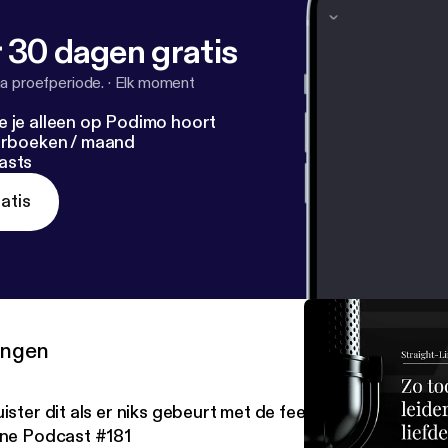
 30 dagen gratis
a proefperiode.
·
Elk moment
e je alleen op Podimo hoort
terboeken / maand
asts
atis
ringen
ister dit als er niks gebeurt met de feedback in je bedrijf
ine Podcast #181