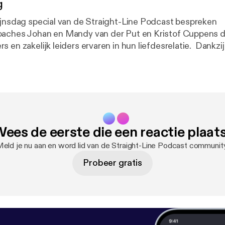
g
ijnsdag special van de Straight-Line Podcast bespreken
oaches Johan en Mandy van der Put en Kristof Cuppens 
zakelijk leiders ervaren in hun liefdesrelatie. Dankzij de krachtige
ight-Line Leadership leer je naast je ondernemerschap ook
ie met je partner. Beluister snel de podcast en leer hoe je 
relatie actief kunt bekrachtigen dankzij duidelijke commu
g:
https://www.straightlineleadership.com/?post_type=
ees de eerste die een reactie plaat
eld je nu aan en word lid van de Straight-Line Podcast communit
Probeer gratis