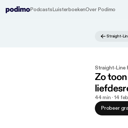
Podcasts
Luisterboeken
Over Podimo
Straight-Li
Straight-Line
Zo toon 
liefdesr
44 min · 14 fe
Probeer gra