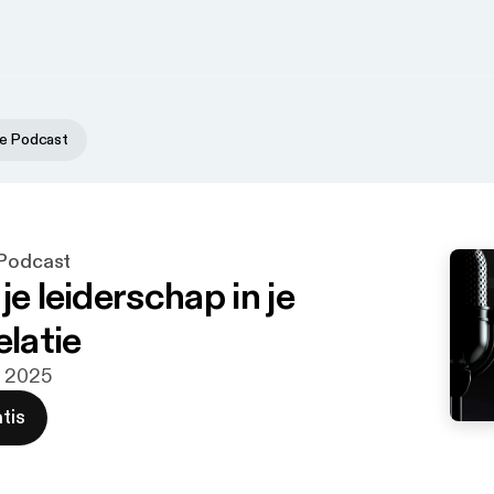
ne Podcast
 Podcast
je leiderschap in je
elatie
b 2025
tis