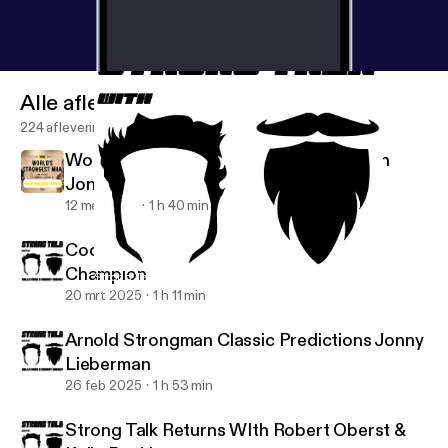
Alle afleveringen
224 afleveringen
Worlds Strongest Man Predictions With
Jonny Lieberman
12 mei 2025
1 h 40 min
Cody Abell: 80kg Arnold Strongman
Champion
Strong Talk Returns WIth Robert Oberst & Kalle Beck!
The Strong Talk Podcast
20 mrt 2025
1 h 11 min
Arnold Strongman Classic Predictions Jonny
Lieberman
26 feb 2025
1 h 53 min
Strong Talk Returns WIth Robert Oberst &