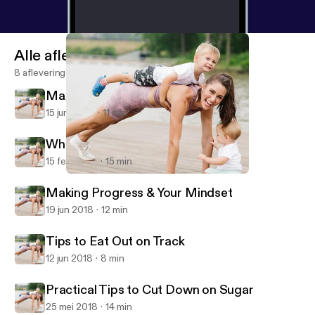
Alle afleveringen
8 afleveringen
Maximizing your workouts
15 jun 2023
11 min
When things don’t go as planned
15 feb 2023
15 min
Making Progress & Your Mindset
SugarySixpack
Making Progress & Your Mindset
19 jun 2018
12 min
Tips to Eat Out on Track
12 jun 2018
8 min
Practical Tips to Cut Down on Sugar
25 mei 2018
14 min