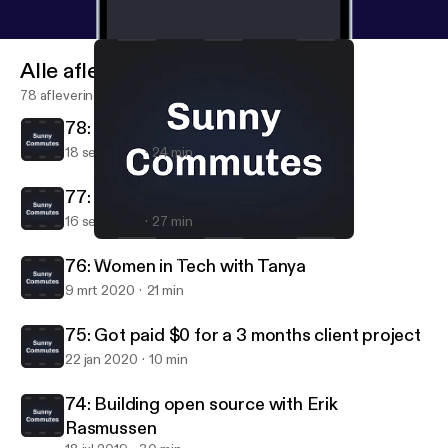
Alle afleveringen
78 afleveringen
78: Moving to New York (part 2)
18 sep 2020
24 min
77: Moving to New York (part 1)
16 sep 2020
27 min
77: Moving to New York (part 1)
Sunny Commutes
76: Women in Tech with Tanya
9 mrt 2020
21 min
75: Got paid $0 for a 3 months client project
22 jan 2020
10 min
74: Building open source with Erik
Rasmussen