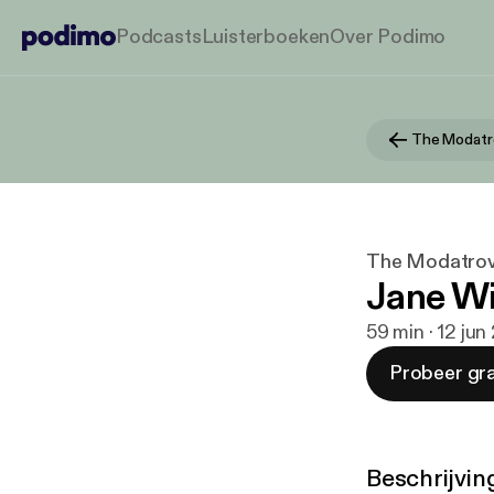
Podcasts
Luisterboeken
Over Podimo
The Modatr
The Modatro
Jane Wi
59 min · 12 ju
Probeer gra
Beschrijvin