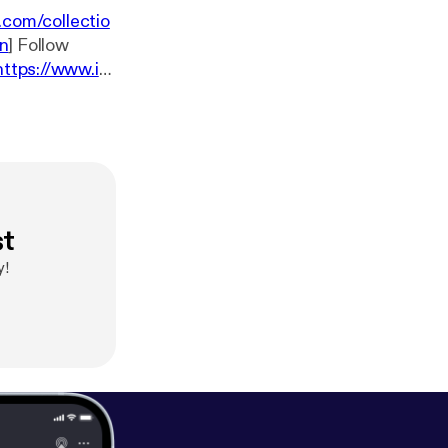
.com/collectio
in
] Follow
https://www.in
st
y!