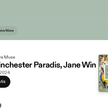
ova Muse
va Muse
nchester Paradis, Jane Win
n 2024
tis
g