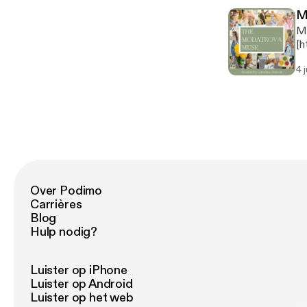
M
Ma
[h
[ht
4 
[h
[h
Over Podimo
Carrières
Blog
Hulp nodig?
Luister op iPhone
Luister op Android
Luister op het web