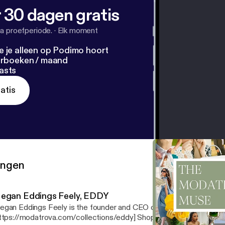
 30 dagen gratis
a proefperiode.
·
Elk moment
e je alleen op Podimo hoort
terboeken / maand
asts
atis
ringen
egan Eddings Feely, EDDY
gan Eddings Feely is the founder and CEO of EDDY.
ttps://modatrova.com/collections/eddy] Shop EDDY