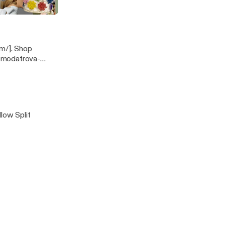
 Jane Win
 Shop
s/modatrova-