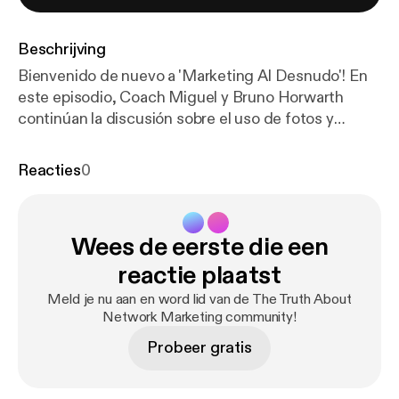
Beschrijving
Bienvenido de nuevo a 'Marketing Al Desnudo'! En
este episodio, Coach Miguel y Bruno Horwarth
continúan la discusión sobre el uso de fotos y
videos al hacer publicidad en redes sociales. ¡Confía
en mí, vas a querer escuchar estas estrategias que
Reacties
0
debes conocer! ¡Sigue sintonizado! GET
ATTENTION: www.GetAttention.com SUBSCRIBE:
http://bit.ly/2qDJ8Tj
BLOG:
http://bit.ly/2G8R8q8
Wees de eerste die een
#Fotos #Videos #FacebookAds
#MaketingAlDesnudo
reactie plaatst
Meld je nu aan en word lid van de The Truth About
Network Marketing community!
Probeer gratis