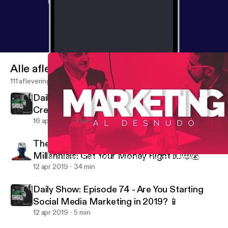
Alle afleveringen
111 afleveringen
Daily Show: Episode 75 - How To Get
Creative 🎨🖌
16 apr 2019
2 min
The Millennial Mindset: Episode 4 -
Millennials: Get Your Money Right 💵🤑💰
Marketing Al Desnudo - Episodio 5: ¿Fotos o Videos? Parte Tres 
The Truth About Network Marketing
12 apr 2019
34 min
Daily Show: Episode 74 - Are You Starting
Social Media Marketing in 2019? 📱
12 apr 2019
5 min