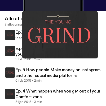
Alle afleveringen
7 afleveringen
Ep.7 Are books the cheat code for life?
15 feb 2018
1 min
E.p 6 The first step you need to make when
you grow a personal bread
9 feb 2018
2 min
Ep. 4 What happen when you get out of your Comfort zone
TheYoungGrind
Ep. 5 How people Make money on Instagram
and other social media platforms
6 feb 2018
2 min
Ep. 4 What happen when you get out of your
Comfort zone
31 jan 2018
3 min