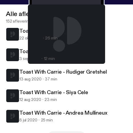
Alle afleveringen
152 afleveringen
Toast With Carrie - Mike Ratcliffe
22 okt 2020
26 min
Toast With Carrie - Den Human
3 sep 2020
12 min
Toast With Carrie - Den Human
Toast with Carrie Adams
Toast With Carrie - Rudiger Gretshel
13 aug 2020
37 min
Toast With Carrie - Siya Cele
12 aug 2020
23 min
Toast With Carrie - Andrea Mullineux
8 jul 2020
25 min