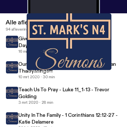
Alle afleveringen
94 afleveringen
Give Us This Day - Matthew 6:5-13 - Bex
Daynes
16 mrt 2020
27 min
Our Father In Heaven - Luke 11:1-13 - Sahan
Thalayasingam
The Welcoming Father - Luke 15:11-32 - Trevor Golding
Tollington Parish Sermons
10 mrt 2020
30 min
Teach Us To Pray - Luke 11_1-13 - Trevor
Golding
3 mrt 2020
28 min
Unity In The Family - 1 Corinthians 12:12-27 -
Katie Delamere