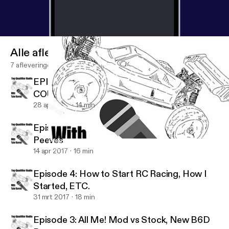
Alle afleveringen
7 afleveringen
EPISODE 6: IS IT THE FINAL
COUNTDOWN?????....DENERNEWNEW
28 apr 2017
14 min
Episode 5: Flyin' Solo, My Biggest RC Pet
Peeves
EPISODE 6: IS IT THE FINAL COUNTDOWN?????....DENERNE
Top Qualifier Radio
14 apr 2017
16 min
Episode 4: How to Start RC Racing, How I
Started, ETC.
31 mrt 2017
18 min
Episode 3: All Me! Mod vs Stock, New B6D