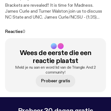
Brackets are revealed!! It is time for Madness.
James Curle and Turner Walston join us to discuss
NC State and UNC. James Curle/NCSU - (1:35)
Turner Walston/UNC - (24:25) Duke - (47:15) T&2
Bracket Challenge - (52:35) South/East - (54:20)
Reacties
0
Midwest - (71:10) West - (76:30)
Wees de eerste die een
reactie plaatst
Meld je nu aan en word lid van de Triangle And 2
community!
Probeer gratis
Probeer 30 dagen gratis