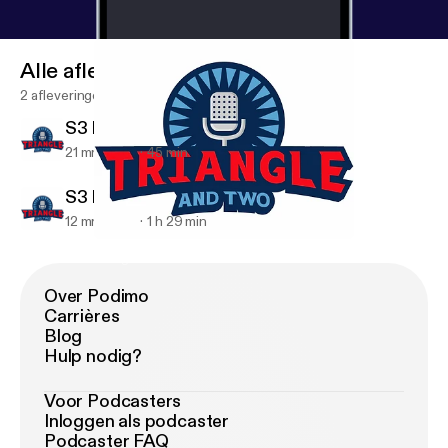
Alle afleveringen
2 afleveringen
S3 E10 - Madness Reaction
21 mrt 2018
45 min
S3 E9 - NCAA Tourney
12 mrt 2018
1 h 29 min
S3 E9 - NCAA Tourney
Triangle And 2
Over Podimo
Carrières
Blog
Hulp nodig?
Voor Podcasters
Inloggen als podcaster
Podcaster FAQ