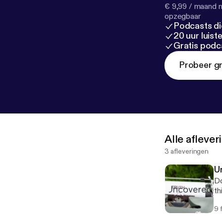
€ 9,99 / maand n
opzegbaar
Podcasts di
20 uur luis
Gratis podc
Probeer gr
Alle afleve
3 afleveringen
U
Do
th
9 