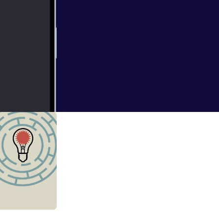
isten to what we
ory