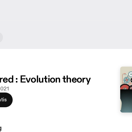
ed : Evolution theory
2021
tis
g