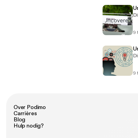
U
Di
9 
U
Di
9 
Over Podimo
Carrières
Blog
Hulp nodig?