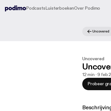
Podcasts
Luisterboeken
Over Podimo
Uncovered
Uncovered
Uncover
12 min · 9 feb 
Probeer gra
Beschrijvin