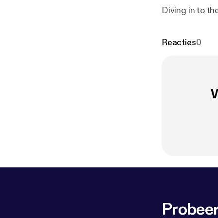
Diving in to t
Reacties
0
W
Probeer