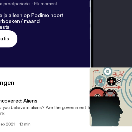
a proefperiode.
·
Elk moment
e je alleen op Podimo hoort
terboeken / maand
asts
atis
ringen
ncovered: Aliens
 you believe in aliens? Are the government files enough? Come l
ink
feb 2021
13 min
Uncovered : Evolution the