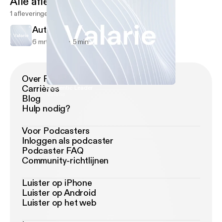
Alle afleveringen
1 afleveringen
Authentic Leader
6 mrt 2023
5 min
Over Podimo
Carrières
Authentic Leader
Valarie
Blog
Hulp nodig?
Voor Podcasters
Inloggen als podcaster
Podcaster FAQ
Community-richtlijnen
Luister op iPhone
Luister op Android
Luister op het web