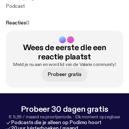
Podcast
Reacties
0
Wees de eerste die een
reactie plaatst
Meld je nu aan en word lid van de Valarie community!
Probeer gratis
Probeer 30 dagen gratis
€ 9,99 / maand na proefperiode.
·
Elk moment opzegbaar
Podcasts die je alleen op Podimo hoort
20 uur luisterboeken / maand