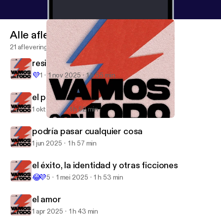
Alle afleveringen
21 afleveringen
resistencia frente a la llanura
💜
1
1 nov 2025
1 h 55 min
el poder y sus tempestades de sal
1 okt 2025
1 h 52 min
resistencia frente a la llanura
Vamos con todo
podría pasar cualquier cosa
1 jun 2025
1 h 57 min
el éxito, la identidad y otras ficciones
😂
💜
5
1 mei 2025
1 h 53 min
el amor
1 apr 2025
1 h 43 min