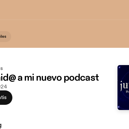
iles
es
id@ a mi nuevo podcast
2024
tis
g