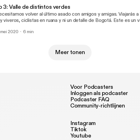
ttps://twitter.com/cealdes?lang=en]
 3: Valle de distintos verdes
cesitamos volver al último asado con amigos y amigas. Viajarás 
y viveros, ciclistas en ruana y ni un detalle de Bogotá. Este es un v
galarle a tu mejor amigo. Por: Laura Ubaté. Música: El Mad Tree. 
 mei 2020
6 min
Meer tonen
Voor Podcasters
Inloggen als podcaster
Podcaster FAQ
Community-richtlijnen
Instagram
Tiktok
Youtube