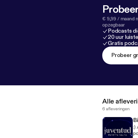
Probeer
€ 9,99 / maand n
opzegbaar
Podcasts di
20 uur luis
Gratis podc
Probeer gr
Alle afleve
6 afleveringen
B
:)
po