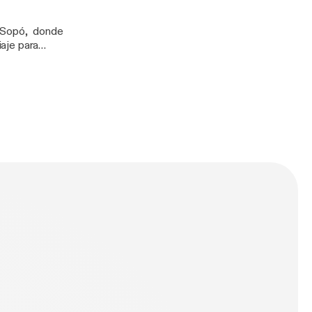
a Sopó, donde
iaje para
Arte: Los Naked.