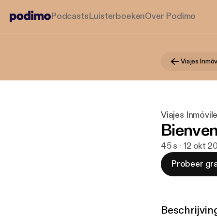
Podcasts
Luisterboeken
Over Podimo
Viajes Inmóv
Viajes Inmóvil
Bienven
45 s · 12 okt 
Probeer gra
Beschrijvin