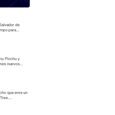
e hasta la fecha,
odcast
 Salvador de
iempo para
ve a comenzar.
hu Picchu y
anes nuevos
es con
.
dicho que eres un
Tree.
] Más