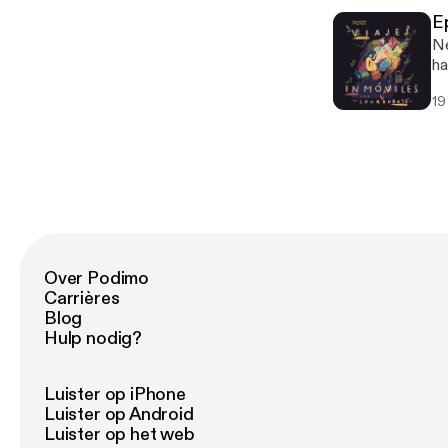
[h
Ep
Ne
ha
re
19
Over Podimo
Carrières
Blog
Hulp nodig?
Luister op iPhone
Luister op Android
Luister op het web