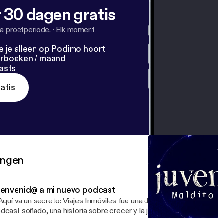
 30 dagen gratis
a proefperiode.
·
Elk moment
e je alleen op Podimo hoort
terboeken / maand
asts
atis
ringen
ienvenid@ a mi nuevo podcast
 Aquí va un secreto: Viajes Inmóviles fue una de mis prácticas para 
dcast soñado, una historia sobre crecer y la juventud como ese 