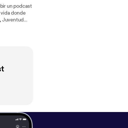
ibir un podcast
a vida donde
a, Juventud
FtaigMvddsCSx
st