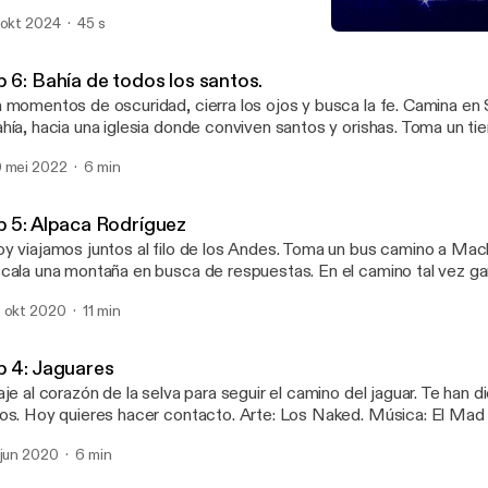
da donde atraviesas un vacío. Bienvenid@ a mi serie más important
 okt 2024
45 s
d Maldito Vacío. Ven a hacer parte de este viaje. Suscríbete a Juventud
Bienvenid@ a mi nuevo p
ldito Vacío en tu app favorita de Podcast.
Viajes Inmóviles
tps://open.spotify.com/show/6hLPiKSZFtaigMvddsCSxR?
p 6: Bahía de todos los santos.
i=ee8da4dc8cbe4614
 momentos de oscuridad, cierra los ojos y busca la fe. Camina en
hía, hacia una iglesia donde conviven santos y orishas. Toma un t
spirar, mientras Laura descubre algo: donde todo comienza y vuel
 mei 2022
6 min
p 5: Alpaca Rodríguez
y viajamos juntos al filo de los Andes. Toma un bus camino a Mac
cala una montaña en busca de respuestas. En el camino tal vez g
s producido por Laura Ubaté. Ilustración: Los Naked. Música:
 okt 2020
11 min
 Mad Tree. Ayúdanos a recomendar este podcast en redes social
iajesInmoviles, etiquetando a @lauraubate en Twitter o Instagram
ww.lauraubate.com
p 4: Jaguares
aje al corazón de la selva para seguir el camino del jaguar. Te han 
os. Hoy quieres hacer contacto. Arte: Los Naked. Música: El Mad 
cción: Laura Ubaté. Más información sobre WWF Colombia:
 jun 2020
6 min
tps://twitter.com/WWFColombia [https://twitter.com/WWFColombia
rmación sobre CEALDES: https://twitter.com/cealdes?lang=en