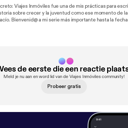
ecreto: Viajes Inmóviles fue una de mis prácticas para escr
storia sobre crecer y la juventud como ese momento de l
vacío. Bienvenid@ a mi serie más importante hasta la fech
a de Podcast.
https://open.spotify.com/show/6hLPiKSZ
dc8cbe4614
ees de eerste die een reactie plaat
Meld je nu aan en word lid van de Viajes Inmóviles community!
Probeer gratis