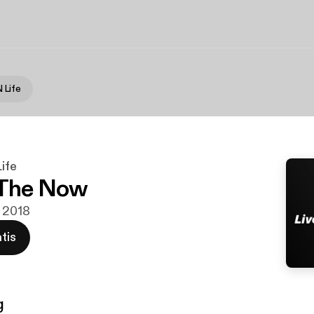
 Life
ife
 The Now
c 2018
tis
g