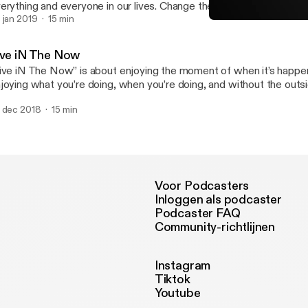
erything and everyone in our lives. Change the “Attitude” in your li
e changes in your life. YOU and only YOU have the power over your
 jan 2019
15 min
Live iN The Now
WAHOOS iN Life
ive iN The Now
ive iN The Now” is about enjoying the moment of when it’s happeni
joying what you’re doing, when you’re doing, and without the outsi
netrating.
 dec 2018
15 min
Voor Podcasters
Inloggen als podcaster
Podcaster FAQ
Community-richtlijnen
Instagram
Tiktok
Youtube