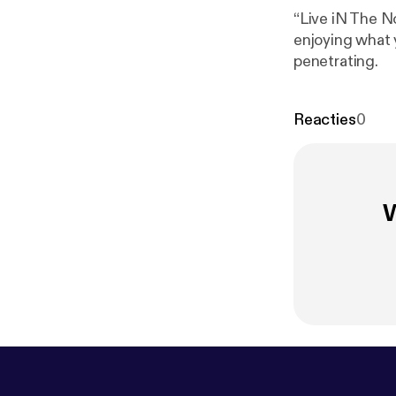
“Live iN The N
enjoying what 
penetrating.
Reacties
0
W