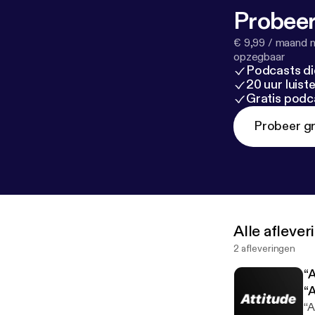
Probeer
€ 9,99 / maand n
opzegbaar
Podcasts di
20 uur luis
Gratis podc
Probeer gr
Alle afleve
2 afleveringen
“
“A
“A