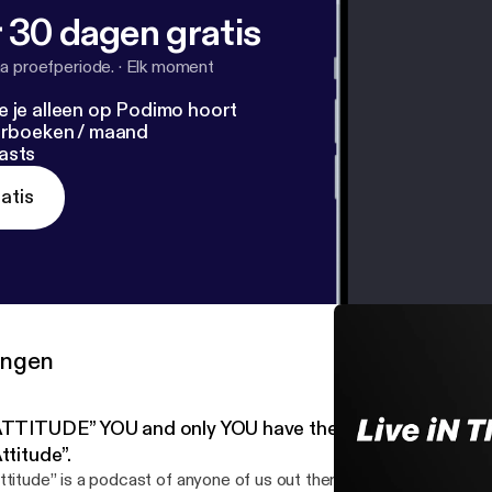
 30 dagen gratis
a proefperiode.
·
Elk moment
e je alleen op Podimo hoort
terboeken / maand
asts
atis
ringen
ATTITUDE” YOU and only YOU have the power over your
ttitude”.
ttitude” is a podcast of anyone of us out there being conscious o