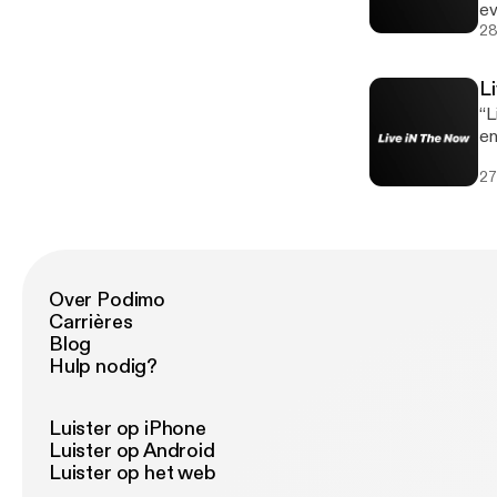
ev
th
28
L
“L
en
pe
27
Over Podimo
Carrières
Blog
Hulp nodig?
Luister op iPhone
Luister op Android
Luister op het web