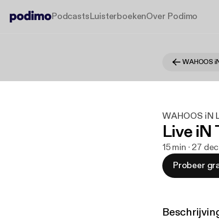
Podcasts
Luisterboeken
Over Podimo
WAHOOS iN
WAHOOS iN L
Live iN
15 min · 27 de
Probeer gra
Beschrijvin