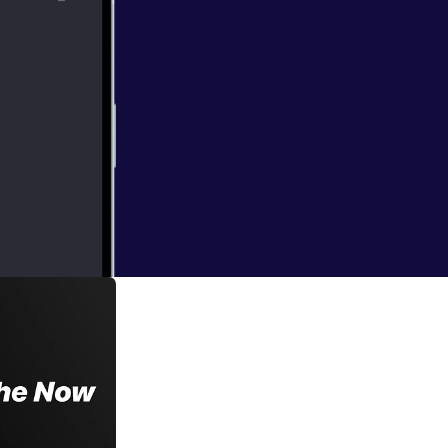
 own
f responding to