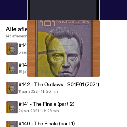
Alle afleveringen
145 afleveringen
#144 - The Outlaws - S01E03 (2021)
8 sep 2022
1 h 3 min
#143 - The Outlaws - S01E02 (2021)
19 jul 2022
1 h 11 min
#142 - The Outlaws - S01E01 (2021)
Walken 101
#142 - The Outlaws - S01E01 (2021)
11 apr 2022
1 h 26 min
#141 - The Finale (part 2)
24 okt 2021
1 h 28 min
#140 - The Finale (part 1)