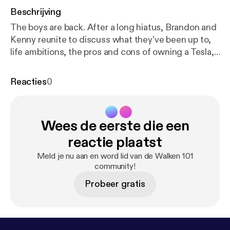
Beschrijving
The boys are back. After a long hiatus, Brandon and
Kenny reunite to discuss what they've been up to,
life ambitions, the pros and cons of owning a Tesla,
and Christopher Walken's streaming television
debut in Stephen Merchant's comedy/drama series
Reacties
0
"The Outlaws," in which Walken plays an eccentric
criminal performing community service with a
ragtag group of colorful characters. Before getting
Wees de eerste die een
into the topic at hand, Brandon reads some obscure
facts about Christopher Walken from the book
reactie plaatst
"Christopher Walken: A to Z." They close out the
Meld je nu aan en word lid van de Walken 101
podcast by talking about movies they've seen lately.
community!
Probeer gratis