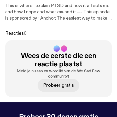
This is where I explain PTSD and how it affects me
and how I cope and what caused it --- This episode
is sponsored by · Anchor: The easiest way to make a
podcast.
https://anchor.fm/app
[
https://anchor.fm/a
pp
]
Reacties
0
Wees de eerste die een
reactie plaatst
Meld je nu aan en word lid van de We Sad Few
community!
Probeer gratis
Probeer 30 dagen gratis