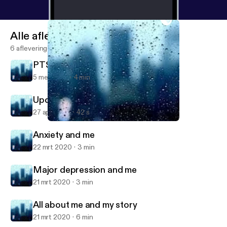
Alle afleveringen
6 afleveringen
PTSD and me
5 mei 2020
4 min
Update
27 apr 2020
42 s
PTSD and me
We Sad Few
Anxiety and me
22 mrt 2020
3 min
Major depression and me
21 mrt 2020
3 min
All about me and my story
21 mrt 2020
6 min