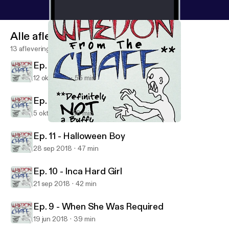
Alle afleveringen
13 afleveringen
Ep. 13 - What's my Line
12 okt 2018
55 min
Ep. 12 - Dark to Me
5 okt 2018
58 min
Ep. 11 - Halloween Boy
Whedon From The Chaff
Ep. 11 - Halloween Boy
28 sep 2018
47 min
Ep. 10 - Inca Hard Girl
21 sep 2018
42 min
Ep. 9 - When She Was Required
19 jun 2018
39 min