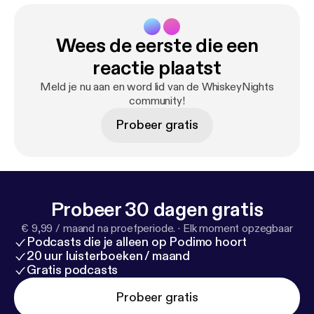
Wees de eerste die een
reactie plaatst
Meld je nu aan en word lid van de WhiskeyNights
community!
Probeer gratis
Probeer 30 dagen gratis
€ 9,99 / maand na proefperiode.
·
Elk moment opzegbaar
Podcasts die je alleen op Podimo hoort
20 uur luisterboeken / maand
Gratis podcasts
Probeer gratis