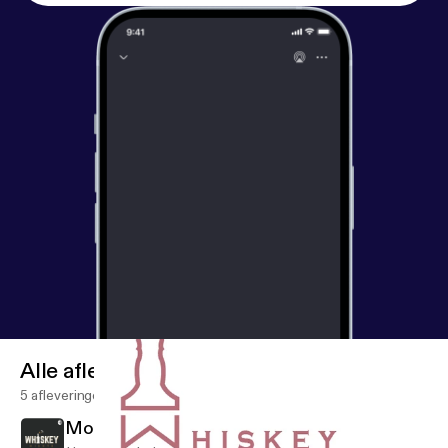
Alle afleveringen
5 afleveringen
More to Come...