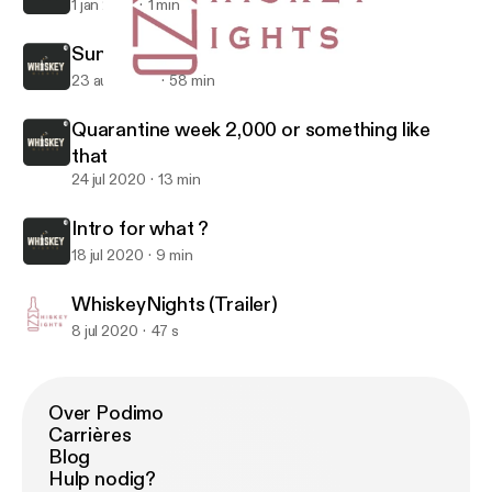
1 jan 2021
1 min
Sunday Funday😜
23 aug 2020
58 min
WhiskeyNights (Trailer)
WhiskeyNights
Quarantine week 2,000 or something like
that
24 jul 2020
13 min
Intro for what ?
18 jul 2020
9 min
WhiskeyNights (Trailer)
8 jul 2020
47 s
Over Podimo
Carrières
Blog
Hulp nodig?