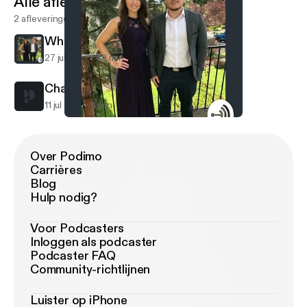
Alle afleveringen
2 afleveringen
White
27 jul 2017
42 min
Champ on trading 1st pick
11 jul 2017
1 min
White
White
Over Podimo
Carrières
Blog
Hulp nodig?
Voor Podcasters
Inloggen als podcaster
Podcaster FAQ
Community-richtlijnen
Luister op iPhone