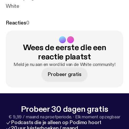
White
Reacties
0
Wees de eerste die een
reactie plaatst
Meld je nu aan en word lid van de White community!
Probeer gratis
Probeer 30 dagen gratis
€ 9,99 / maand na proefperiode.
·
Elk moment opzegbaar
Podcasts die je alleen op Podimo hoort
20 uur luisterboeken / maand