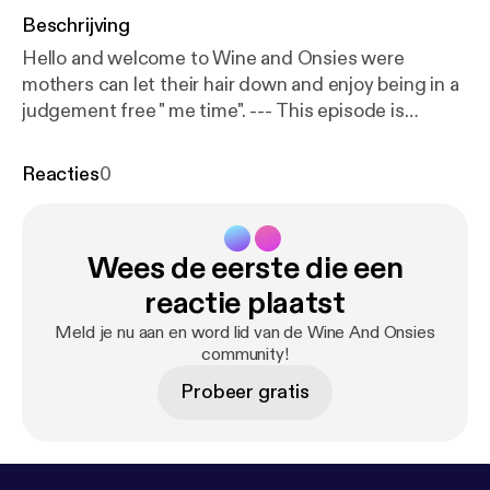
Beschrijving
Hello and welcome to Wine and Onsies were
mothers can let their hair down and enjoy being in a
judgement free " me time". --- This episode is
sponsored by · Anchor: The easiest way to make a
podcast.
https://anchor.fm/app
[
https://anchor.fm/a
Reacties
0
pp
]Support this podcast:
https://anchor.fm/sylviap/s
upport
[
https://anchor.fm/sylviap/support
]
Wees de eerste die een
reactie plaatst
Meld je nu aan en word lid van de Wine And Onsies
community!
Probeer gratis