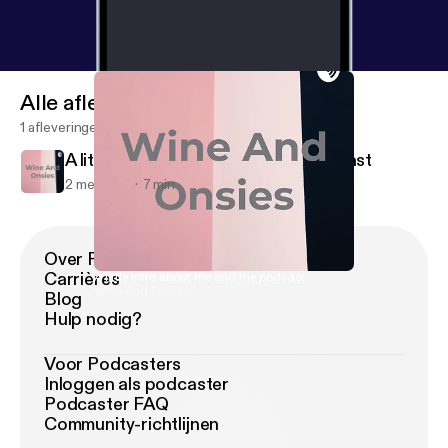
Alle afleveringen
1 afleveringen
A little intro about me and the podcast
2 mei 2019
7 min
Over Podimo
Carrières
A little intro about me and the podcast
Wine And Onsies
Blog
Hulp nodig?
Voor Podcasters
Inloggen als podcaster
Podcaster FAQ
Community-richtlijnen