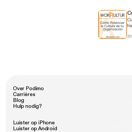
co
tr
C
or
Cult
re
ha
tr
31
or
au
pr
In
he
co
¿Q
Over Podimo
Carrières
Blog
Hulp nodig?
Luister op iPhone
Luister op Android