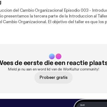
g
Cambio Organizacional Episodio 003 - Introduccion al Taller
o presentamos la tercera parte de la Introduccion al Talle
ional. El objetivo del taller es que los participantes
as estrategias y herramientas para conducir de forma efe
bio en su organizacion, en equipos de trabajo y en las per
hablamos de dos de los actores clave en los procesos de c
ion. Visitanos en www.workultur.com o contactanos
redaccion sin acentos debido a la cofiguracion de
ees de eerste die een reactie plaat
Meld je nu aan en word lid van de WorKultur community!
Probeer gratis