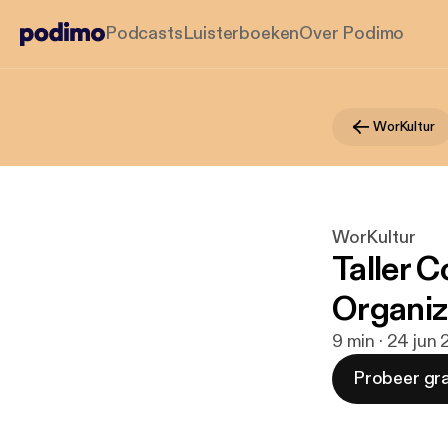
Podcasts
Luisterboeken
Over Podimo
WorKultur
WorKultur
Taller 
Organiz
9 min · 24 jun
Probeer gra