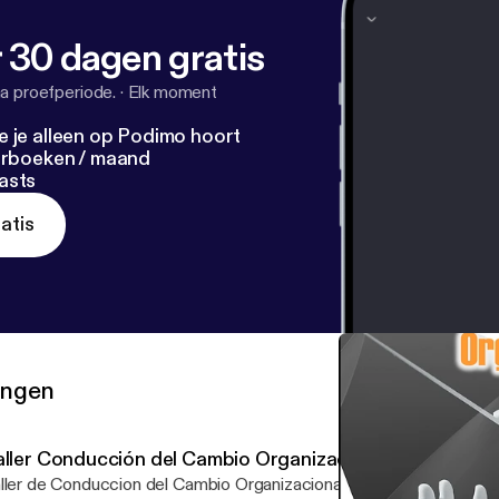
 30 dagen gratis
a proefperiode.
·
Elk moment
e je alleen op Podimo hoort
terboeken / maand
asts
atis
ringen
aller Conducción del Cambio Organizacional - Ep 03
er de Conduccion del Cambio Organizacional Episodio 003 - Introduccion al Taller