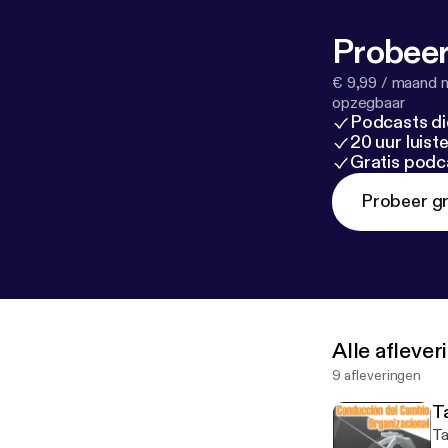
Probeer
€ 9,99 / maand n
opzegbaar
Podcasts di
20 uur luis
Gratis podc
Probeer gr
Alle afleve
9 afleveringen
T
Tall