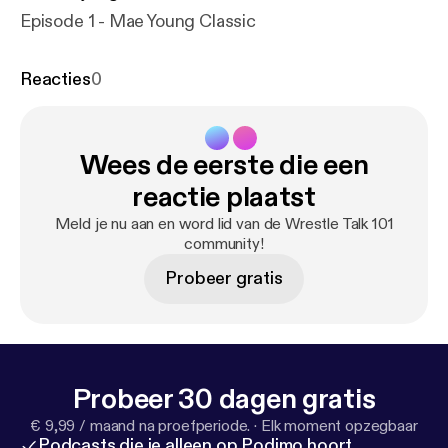
Episode 1 - Mae Young Classic
Reacties
0
Wees de eerste die een
reactie plaatst
Meld je nu aan en word lid van de Wrestle Talk 101
community!
Probeer gratis
Probeer 30 dagen gratis
€ 9,99 / maand na proefperiode.
·
Elk moment opzegbaar
Podcasts die je alleen op Podimo hoort