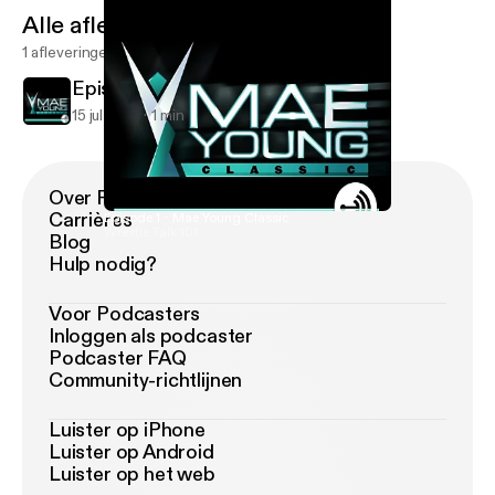
Alle afleveringen
1 afleveringen
Episode 1 - Mae Young Classic
15 jul 2017
1 min
Over Podimo
Carrières
Episode 1 - Mae Young Classic
Wrestle Talk 101
Blog
Hulp nodig?
Voor Podcasters
Inloggen als podcaster
Podcaster FAQ
Community-richtlijnen
Luister op iPhone
Luister op Android
Luister op het web