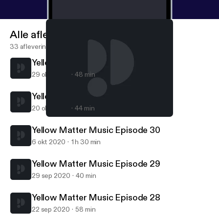
Alle afleveringen
33 afleveringen
Yellow Matter Music Episode 32
29 okt 2020
48 min
Yellow Matter Music Episode 31
20 okt 2020
44 min
Yellow Matter Music Episode 29
Yellow Matter Music
Yellow Matter Music Episode 30
6 okt 2020
1 h 30 min
Yellow Matter Music Episode 29
29 sep 2020
40 min
Yellow Matter Music Episode 28
22 sep 2020
58 min