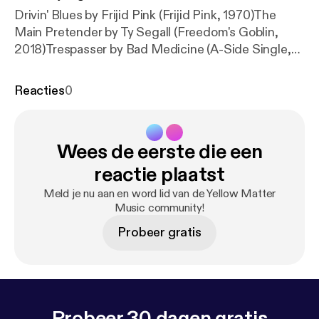
Drivin' Blues by Frijid Pink (Frijid Pink, 1970)The
Main Pretender by Ty Segall (Freedom's Goblin,
2018)Trespasser by Bad Medicine (A-Side Single,
1974)Leaning on A Bear by Purson (The Circle And
The Blue Door, 2013)Hurry On Sundown by
Reacties
0
Hawkwind (Hawkwind, 1970)Go Back by Crabby
Appleton (Crabby Appleton, 1970)Christine's Tune
by Flying Burrito Brothers (The Gilded Palace of
Wees de eerste die een
Sin, 1969)Spanish Bombs by The Clash (London
Calling, 1979)Fields of People by The Move
reactie plaatst
(Shazam, 1970)
Meld je nu aan en word lid van de Yellow Matter
Music community!
Probeer gratis
Probeer 30 dagen gratis