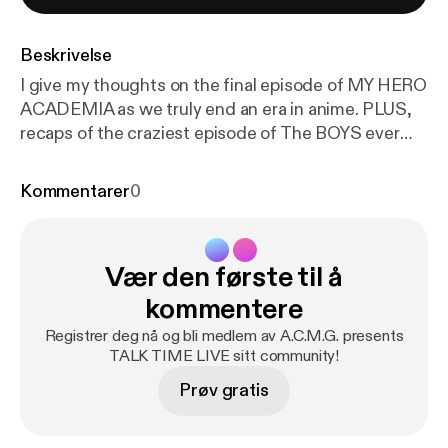
Beskrivelse
I give my thoughts on the final episode of MY HERO
ACADEMIA as we truly end an era in anime. PLUS,
recaps of the craziest episode of The BOYS ever
and the heartbreaking climactic episode of
Daredevil Born Again, as well as lots of news going
Kommentarer
0
on this week in our favorite fandoms.
Vær den første til å
kommentere
Registrer deg nå og bli medlem av A.C.M.G. presents
TALK TIME LIVE sitt community!
Prøv gratis