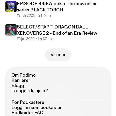
EPISODE 499: A look at the new anime
series BLACK TORCH
19. juli 2026
2 h 5 min
SELECT/START: DRAGON BALL
XENOVERSE 2 - End of an Era Review
17. juli 2026
1 h 37 min
Vis mer
Om Podimo
Karrierer
Blogg
Trenger du hjelp?
For Podkastere
Logg inn som podkaster
Podkaster FAQ