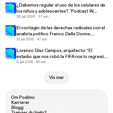
¿Debemos regular el uso de los celulares de
los niños y adolescentes?. 'Podcast ‘Al
habla... con Warkentin’ | Ep. 218
28. juli 2026
37 min
El contagio de las derechas radicales con el
analista político Franco Delle Donne.
'Podcast ‘Al habla... con Warkentin’ | Ep. 217
21. juli 2026
47 min
Lorenzo Díaz Campos, arquitecto: “El
estadio que nos robó la FIFA nos lo regresó
la calle” .'Podcast ‘Al habla... con Warkentin’ |
8. juli 2026
45 min
Ep. 216
Vis mer
Om Podimo
Karrierer
Blogg
Trenger du hjelp?