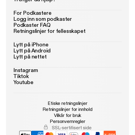
For Podkastere
Logg inn som podkaster
Podkaster FAQ
Retningslinjer for fellesskapet
Lytt på iPhone
Lytt på Android
Lytt på nettet
Instagram
Tiktok
Youtube
Etiske retningslinjer
Retningslinjer for innhold
Vilkår for bruk
Personvernregler
SSL-sertifisert side