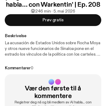
habla... con Warkentin’ | Ep. 208
😲
2
46 min · 5. mai 2026
Prøv gratis
Beskrivelse
La acusación de Estados Unidos sobre Rocha Moya
y otros nueve funcionarios de Sinaloa pone en el
estrado los vínculos de la política con los carteles. El
exfuncionario del INE Edmundo Jacobo cuenta
cómo los tentáculos de la delincuencia atraparon la
Kommentarer
0
elección del Estado en 2021
Vær den første til å
kommentere
Registrer deg nå og bli medlem av Al habla... con