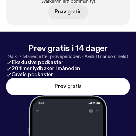
Warkentin sitt community!
Prøv gratis
Prøv gratis i 14 dager
99 kr / Måned etter prøveperioden.
·
Avslutt når som helst
Eksklusive podkaster
20 timer lydbøker i måneden
Gratis podkaster
Prøv gratis