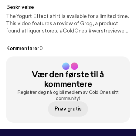
Beskrivelse
The Yogurt Effect shirt is available for a limited time.
This video features a review of Grog, a product
found at liquor stores. #ColdOnes #worstreviewed
#1star Learn more about your ad choices. Visit
megaphone.fm/adchoices [
https://megaphone.fm/a
Kommentarer
0
dchoices
]
Vær den første til å
kommentere
Registrer deg nå og bli medlem av Cold Ones sitt
community!
Prøv gratis