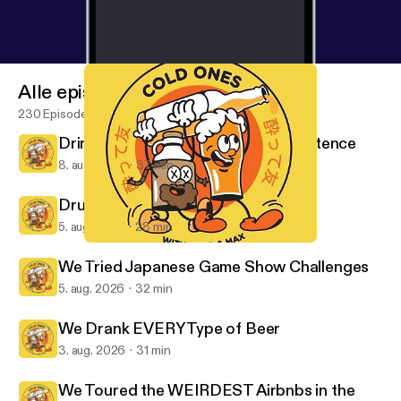
Alle episoder
230 Episoder
Drinking the WORST Alcohol in Existence
8. aug. 2026
37 min
Drunk Australians Try Science
5. aug. 2026
28 min
Drinking the WORST Alcohol in Existence
Cold Ones
We Tried Japanese Game Show Challenges
5. aug. 2026
32 min
We Drank EVERY Type of Beer
3. aug. 2026
31 min
We Toured the WEIRDEST Airbnbs in the