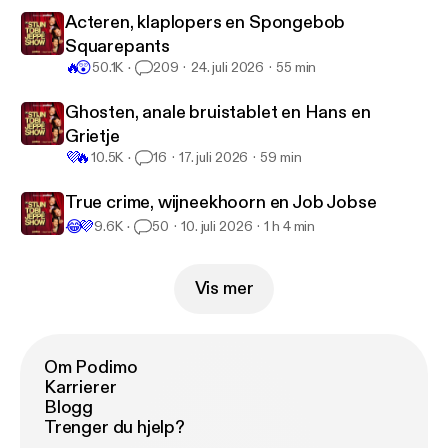
Acteren, klaplopers en Spongebob
Squarepants
🔥
😲
50.1K
209
24. juli 2026
55 min
Ghosten, anale bruistablet en Hans en
Grietje
💜
🔥
10.5K
16
17. juli 2026
59 min
True crime, wijneekhoorn en Job Jobse
😂
💜
9.6K
50
10. juli 2026
1 h 4 min
Vis mer
Om Podimo
Karrierer
Blogg
Trenger du hjelp?