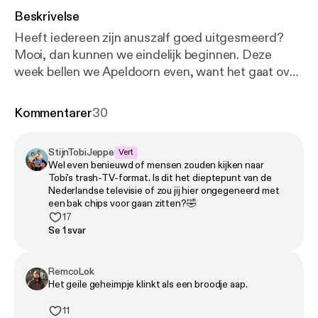
Beskrivelse
Heeft iedereen zijn anuszalf goed uitgesmeerd?
Mooi, dan kunnen we eindelijk beginnen. Deze
week bellen we Apeldoorn even, want het gaat over
Reclames. En daarbij mag Tobi's glansrol in een
steengoede reclame van RTV Rijnmond natuurlijk
Kommentarer
30
niet ontbreken. Stijn stoft wat klassiekers af. Van de
iconische 'Pietertje' tot 'Nu even niet'. Tobi dacht
StijnTobiJeppe
Vert
een goed idee te hebben door de eerste de beste
Wel even benieuwd of mensen zouden kijken naar
gesponsorde snack te bestellen. Resultaat: de
Tobi's trash-TV-format. Is dit het dieptepunt van de
zoutste chips ter wereld. En alsof dat nog niet
Nederlandse televisie of zou jij hier ongegeneerd met
een bak chips voor gaan zitten?🤣
genoeg was, heeft Stijn een mysterieuze, dichte
17
fles van een luisteraar meegezeuld. Is het drank? Is
Se 1 svar
het rattengif? De jongens drinken het, want voor de
content moet alles wijken. In de muzikale noot
RemcoLok
probeert Jeppe wanhopig reclame te maken voor
Het geile geheimpje klinkt als een broodje aap.
een acapella-artiest, maar het wordt met weinig
enthousiasme ontvangen. En natuurlijk komt er
11