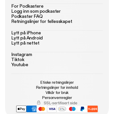
For Podkastere
Logg inn som podkaster
Podkaster FAQ
Retningslinjer for fellesskapet
Lytt på iPhone
Lytt på Android
Lytt på nettet
Instagram
Tiktok
Youtube
Etiske retningslinjer
Retningslinjer for innhold
Vilkår for bruk
Personvernregler
SSL-sertifisert side