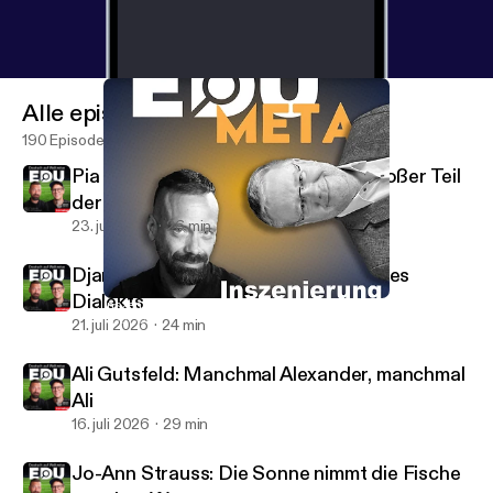
Alle episoder
190 Episoder
Pia Kleber: Körpersprache ist ein großer Teil
der Sprache
23. juli 2026
26 min
Django Asül: Heimat ist eine Frage des
Dialekts
Inszenierung - Von Versailles bis TikTok
EduCouch - Der Bildungspodcast
21. juli 2026
24 min
Ali Gutsfeld: Manchmal Alexander, manchmal
Ali
16. juli 2026
29 min
Jo-Ann Strauss: Die Sonne nimmt die Fische