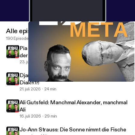
Alle episoder
190 Episoder
Pia Kleber: Körpersprache ist ein großer Teil
der Sprache
23. juli 2026
26 min
Django Asül: Heimat ist eine Frage des
Dialekts
Disruption – zwischen Ideologie und tatsächlicher Veränderung.
EduCouch - Der Bildungspodcast
21. juli 2026
24 min
Ali Gutsfeld: Manchmal Alexander, manchmal
Ali
16. juli 2026
29 min
Jo-Ann Strauss: Die Sonne nimmt die Fische