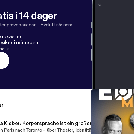
tis i 14 dager
ter prøveperioden.
·
Avslutt når som
podkaster
dbøker i måneden
aster
s
er
ia Kleber: Körpersprache ist ein großer Teil der Sprache
n Paris nach Toronto – über Theater, Identität und das Leben in 