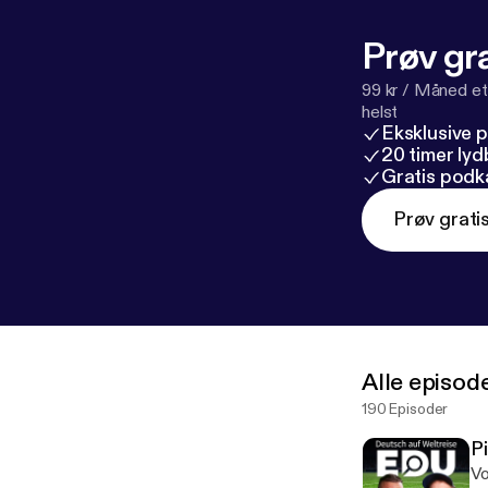
Prøv gra
99 kr / Måned et
helst
Eksklusive 
20 timer ly
Gratis podk
Prøv grati
Alle episod
190 Episoder
P
Vo