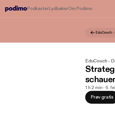
Podkaster
Lydbøker
Om Podimo
EduCouch - D
Strateg
schaue
1 h 2 min · 6. 
Prøv gratis