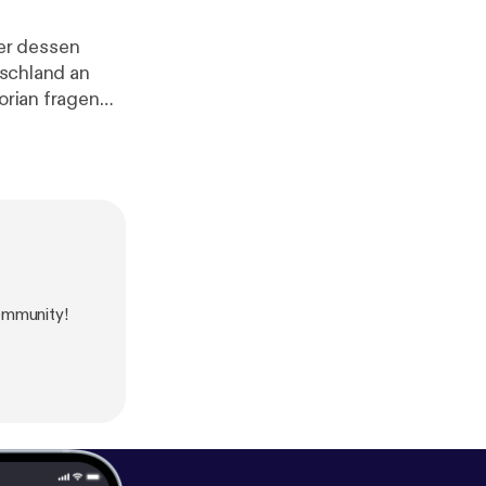
er dessen
? Was zeichnet
, wenn
uten Plan und
m, was alle
ommunity!