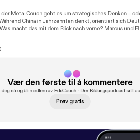
ge der Meta-Couch geht es um strategisches Denken – od
cht das mit dem Blick nach vorne? Marcus und Florian fragen
ben wir so viel politische Kultur, aber so wenig Strategie
rategen aus? Und warum ist kühle Rationalität so schwer
0
uch im eigenen Unternehmen.
ayer unter Giganten braucht es eine klare Analyse, einen g
s halten können. Denn manchmal ist das Gegenteil von de
este Entscheidung.
Vær den første til å kommentere
r deg nå og bli medlem av EduCouch - Der Bildungspodcast sitt c
Prøv gratis